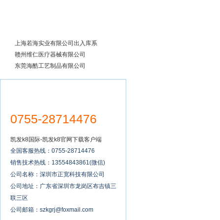
成功案例
上海若海实业有限公司出入库系
统全面实施
赣州维仁医疗器械有限公司
东莞海酷工艺制品有限公司
0755-28714476
凯发k8国际-凯发k8官网下载客户端
全国客服热线：0755-28714476
销售技术热线：13554843861(微信)
公司名称：深圳市正宽科技有限公司
公司地址：广东省深圳市龙岗区布吉镇三
联三区
公司邮箱：
szkgrj@foxmail.com