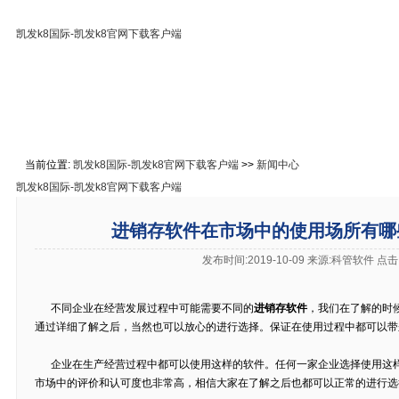
凯发k8国际-凯发k8官网下载客户端
凯发k8国际-凯发k8官网下载客户端
免费下载
在线教
关于凯发k8国际
联系凯发k8官网下载客户端
当前位置:
凯发k8国际-凯发k8官网下载客户端
>>
新闻中心
凯发k8国际-凯发k8官网下载客户端
进销存软件在市场中的使用场所有哪些
发布时间:2019-10-09 来源:科管软件 点
不同企业在经营发展过程中可能需要不同的
进销存软件
，我们在了解的时
通过详细了解之后，当然也可以放心的进行选择。保证在使用过程中都可以带
企业在生产经营过程中都可以使用这样的软件。任何一家企业选择使用这样
市场中的评价和认可度也非常高，相信大家在了解之后也都可以正常的进行选