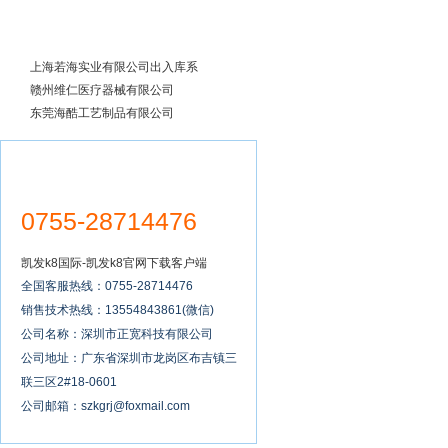
成功案例
上海若海实业有限公司出入库系
统
赣州维仁医疗器械有限公司
东莞海酷工艺制品有限公司
0755-28714476
凯发k8国际-凯发k8官网下载客户端
全国客服热线：0755-28714476
销售技术热线：13554843861(微信)
公司名称：深圳市正宽科技有限公司
公司地址：广东省深圳市龙岗区布吉镇三
联三区2#18-0601
公司邮箱：
szkgrj@foxmail.com