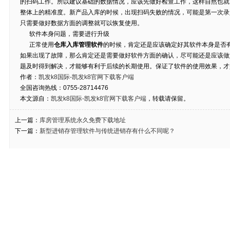
的扫码工作。所以建议基础的数据情况，应该先做好检查工作，这样自然也就
整体上的精准度。新产品入库的时候，出现扫码失败的情况，可能是第一次录
只需要做好数据方面的调整就可以恢复使用。
软件本身问题，需要进行升级
正常使用
仓库入库管理软件
的时候，肯定还是应该确定好其软件本身是否
如果出现了故障，那么肯定还是需要做好软件方面的确认，尽可能还是应该做
题及时得到解决，才能够有利于后续的长期使用。保证了软件的使用效果，才
作者：
凯发k8国际-凯发k8官网下载客户端
全国咨询热线：0755-28714476
本文源自：
凯发k8国际-凯发k8官网下载客户端
，转载请保留。
上一篇：
库房管理系统永久免费下载地址
下一篇：
新型进销存管理软件与传统进销存有什么不同呢？