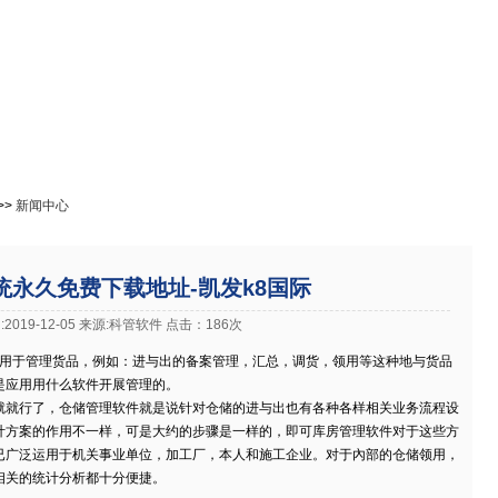
免费下载
在线教程
成功案例
进销存资讯
官网下载客户端
>>
新闻中心
统永久免费下载地址-凯发k8国际
2019-12-05 来源:科管软件 点击：186次
于管理货品，例如：进与出的备案管理，汇总，调货，领用等这种地与货品
是应用用什么软件开展管理的。
就就行了，仓储管理软件就是说针对仓储的进与出也有各种各样相关业务流程设
计方案的作用不一样，可是大约的步骤是一样的，即可库房管理软件对于这些方
已广泛运用于机关事业单位，加工厂，本人和施工企业。对于內部的仓储领用，
相关的统计分析都十分便捷。