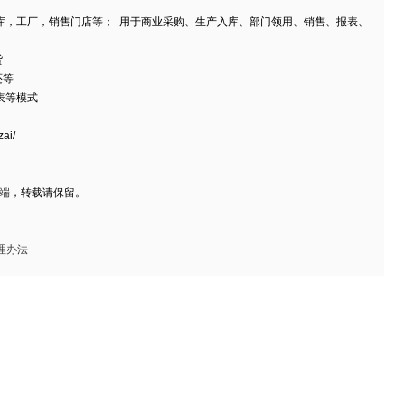
仓库，工厂，销售门店等； 用于商业采购、生产入库、部门领用、销售、报表、
货
还等
报表等模式
ai/
户端
，转载请保留。
理办法