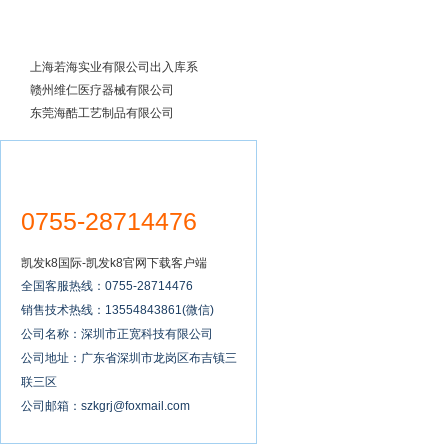
成功案例
上海若海实业有限公司出入库系
统全面实施
赣州维仁医疗器械有限公司
东莞海酷工艺制品有限公司
0755-28714476
凯发k8国际-凯发k8官网下载客户端
全国客服热线：0755-28714476
销售技术热线：13554843861(微信)
公司名称：深圳市正宽科技有限公司
公司地址：广东省深圳市龙岗区布吉镇三
联三区
公司邮箱：
szkgrj@foxmail.com