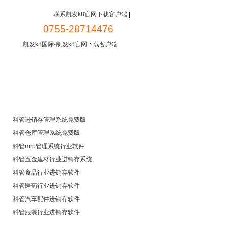
联系凯发k8官网下载客户端
|
0755-28714476
凯发k8国际-凯发k8官网下载客户端
新闻中心
常见问题
免费下载
科管进销存管理系统免费版
科管仓库管理系统免费版
科管mrp管理系统行业软件
科管五金建材行业进销存系统
科管食品行业进销存软件
科管医药行业进销存软件
科管汽车配件进销存软件
科管服装行业进销存软件