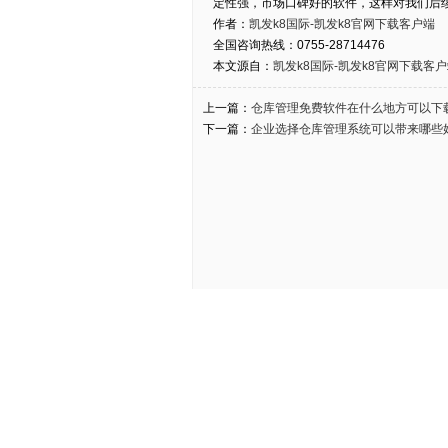
定性强，市场口碑好的软件，这样对我们后
作者：
凯发k8国际-凯发k8官网下载客户端
全国咨询热线：0755-28714476
本文源自：
凯发k8国际-凯发k8官网下载客
上一篇：
仓库管理免费软件在什么地方可以下
下一篇：
企业选择仓库管理系统可以带来哪些