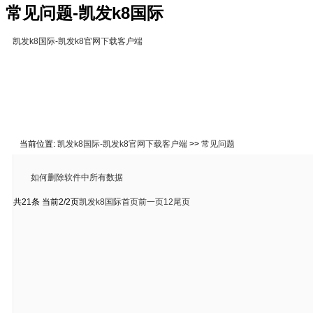
常见问题-凯发k8国际
凯发k8国际-凯发k8官网下载客户端
凯发k8国际-凯发k8官网下载客户端
免费下载
在线教
关于凯发k8国际
联系凯发k8官网下载客户端
当前位置:
凯发k8国际-凯发k8官网下载客户端
>>
常见问题
如何删除软件中所有数据
共21条 当前2/2页
凯发k8国际首页
前一页
1
2
尾页