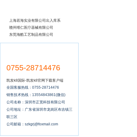
成功案例
上海若海实业有限公司出入库系
统全面实施
赣州维仁医疗器械有限公司
东莞海酷工艺制品有限公司
0755-28714476
凯发k8国际-凯发k8官网下载客户端
全国客服热线：0755-28714476
销售技术热线：13554843861(微信)
公司名称：深圳市正宽科技有限公司
公司地址：广东省深圳市龙岗区布吉镇三
联三区
公司邮箱：
szkgrj@foxmail.com