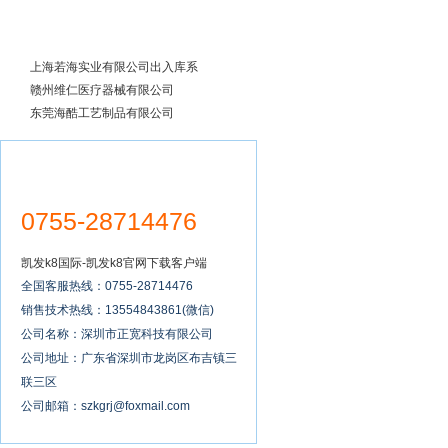
成功案例
上海若海实业有限公司出入库系
统全面实施
赣州维仁医疗器械有限公司
东莞海酷工艺制品有限公司
0755-28714476
凯发k8国际-凯发k8官网下载客户端
全国客服热线：0755-28714476
销售技术热线：13554843861(微信)
公司名称：深圳市正宽科技有限公司
公司地址：广东省深圳市龙岗区布吉镇三
联三区
公司邮箱：
szkgrj@foxmail.com