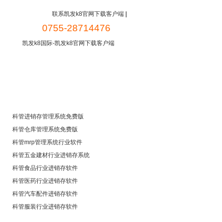
联系凯发k8官网下载客户端
|
0755-28714476
凯发k8国际-凯发k8官网下载客户端
新闻中心
常见问题
免费下载
科管进销存管理系统免费版
科管仓库管理系统免费版
科管mrp管理系统行业软件
科管五金建材行业进销存系统
科管食品行业进销存软件
科管医药行业进销存软件
科管汽车配件进销存软件
科管服装行业进销存软件