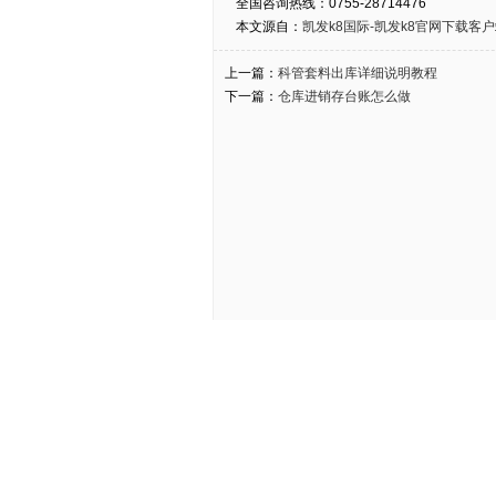
全国咨询热线：0755-28714476
本文源自：
凯发k8国际-凯发k8官网下载客
上一篇：
科管套料出库详细说明教程
下一篇：
仓库进销存台账怎么做