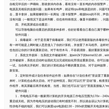
自检完毕后的一声嘀响，那就拿掉内存条，看有没有一直长鸣的内存报警声，
电源及其相应的连接问题；如果有长鸣声，就证明cpu和电源是好的，问题
去，显卡拿掉，如果能够听到一长两短（显卡报警声，根据bios的不同，声
没有问题（一般情况下是这样判断，但也有特殊情况，像显卡插槽坏），问
四、开机黑屏或自动重启：
可以导致电脑自动重启的原因多种多样，你好好看看自己看自己属于哪种
软件问题：
1．病毒破坏：对于是否属于病毒破坏，我们可以使用最新版的杀毒软件进
有一种可能是上网时被人恶意侵入了你的计算机，并放置了木马程序。这样对
也包括让你的计算机重新启动。对于有些木马，不容易清除，最好重新安装
2．系统文件损坏：当系统文件被破坏时，如win2k下的kernel32.dll，wi
文件被破坏，系统在启动时会因此无法完成初始化而强迫重新启动。你可以做个试验，
一试。当你再次开机时，我们的计算机就会不断的重复启动。对于这种故障，
新安装。
3．定时软件或计划任务软件起作用：如果你在“计划任务栏”里设置了重
来时，计算机也会再次启动。对于这种情况，我们可以打开“启动”项，检查
作程序，将其屏蔽后再开机检查。当然，我们也可以在“运行”里面直接输入“msc
硬件问题：
1．市电电压不稳一般家用计算机的开关电源工作电压范围为170v－240v
重启或关机。因为市电电压的波动我们有时感觉不到，所以就会误认为计算机
性供电不稳的地区，我们可以购置ups电源或130－260v的宽幅开关电源来