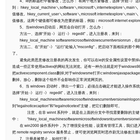
4、ie的标题栏中被修改，怎么办： 有两个地方要修改，选择“开始 -》 运行 -》
到： hkey_local_machine＼software＼microsoft＼internetexplore＼
值修改。hkey_current_user＼software＼microsoft internetexplore＼
值修改。这两个键值都可修改为您要的标题，例如：microsoft internet explorer 或 
5、当windows启动后，网页会自动打开，怎么办：
方法一、选择“开始 -》 运行 -》 regedit”，进入注册表，来到：
hkey_local_machine softwaremicrosoftwindowscurrentve
方法二、在“开始” -》 “运行”处输入"msconfig"，把启动下面相应的那
了。
避免此类恶意修改注册表的再次发生，你可以在ie的安全属性设置中禁掉ac
造成一些正常使用activex的网站无法浏览。还有一种办法就是对于windows98打开c:win
把activexcomponent.class删掉;对于windowsme打开c:windowsjavapackages
删掉。放心，删除这个组件不会影响你正常浏览网页的。
6、当 windows 启动时，弹出一个窗口，必须点击确定才能进入操作系统
选择“开始 -》 运行 -》 regedit”，进入注册表，来到：
hkey_local_machinesoftwaremicrosoftwindowscurrentversionwin
到“legalnoticecaption”和“legalnoticetext”主键，把它们删除即可。
注意，在非 winnt 系列中，就是在上面的分支中寻找需要删除的主键，但在 w
中： “hkey_local_machinesoftwaremicrosoftwindowsntcurrentversionwi
在 win2000 操作系列中，为了增强安全性能，设置有管理工具，我们进入“控制
把 remote registry service 服务禁止，便可使浏览网页时恶作剧无
7、注册表被禁止，如何打开：