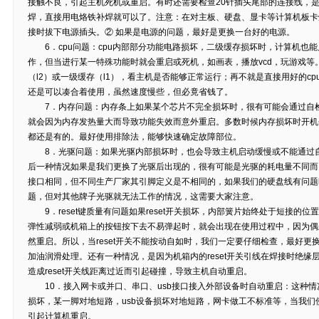
接触不良，引起主机死机或重启。有时还需要检查20针插头尾部的连接线，是
焊，直接用电烙铁补焊就可以了。注意：在对主板、硬盘、显卡等计算机板卡
接时拔下电源插头。② 如果是电源的问题，最好是更换一台好的电源。
6．cpu问题：cpu内部部分功能电路损坏，二级缓存损坏时，计算机也
作，但当进行某一特殊功能时就会重启或死机，如画表，播放vcd，玩游戏等。
（l2）或一级缓存（l1），看主机是否能够正常运行；再不就是直接用好的c
还是可以凑合着使用，虽然速度慢些，但必竟省钱了。
7．内存问题：内存条上如果某个芯片不完全损坏时，很有可能会通过自检（
就会因为内存发热量大而导致功能失效而意外重启。多数时候内存损坏时开机
都还是有的。最好使用排除法，能够快速确定故障部位。
8．光驱问题：如果光驱内部损坏时，也会导致主机启动缓慢或不能通过自
后一种情况如果是我们更换了光驱后出现的，很有可能是光驱的耗电量不同而引
接口相同，但不同生产厂家其引脚定义是不相同的，如果我们的硬盘线有问题
题，但对其他牌子光驱就无法工作的情况，这需要大家注意。
9．reset键质量有问题如果reset开关损坏，内部簧片始终处于短接的位置
弹性减弱或机箱上的按钮按下去不易弹起时，就会出现在使用过程中，因为偶
然重启。所以，当reset开关不能按动自如时，我们一定要仔细检查，最好更换
加油润滑处理。还有一种情况，是因为机箱内的reset开关引线在焊接时绝
造成reset开关线距离过近而引起碰撞，导致主机自动重启。
10．接入网卡或并口、串口、usb接口接入外部设备时自动重启：这种情
损坏，某一脚对地短路，usb设备损坏对地短路，网卡做工不标准等，当我
引起计算机重启。