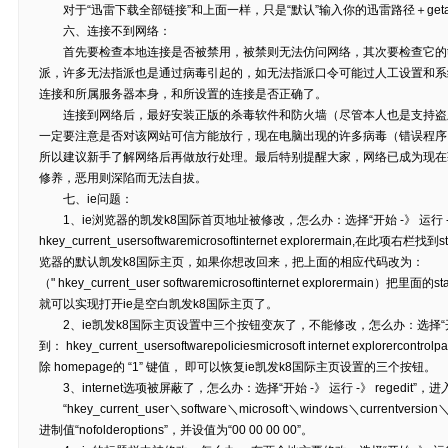
对于“迅雷下载全部链接”和上面一样，只是“默认”输入你的迅雷路径＋getallurl.ht
六、连接不到网络：
首先要检查本地连接是否被禁用，被禁则无法仿问网络，其次要检查它的tc
派，许多无法指派也是通过病毒引起的，如无法指派口令可能过人工设置和系
连接和所属服务器本身，和所设置的连接是否正确了。
连接到网络后，最好安装正版的杀毒软件和防火墙（尽管本人也是支持盗
一定要注意是否对该网站可信方能放行，现在电脑出现的许多病毒（错误程序
所以建议新手了解网络后再做放行处理。最后特别提醒大家，网络已成为现在
修养，恶用则深陷而无法自拔。
七、ie问题：
1、ie浏览器的凯发k8国际首页地址被修改，怎么办：选择“开始 -》 运行 -》 
hkey_current_usersoftwaremicrosoftinternet explorermain,在
览器的默认凯发k8国际主页，如果你想改回来，把上面的相应代码改为：
（" hkey_current_user softwaremicrosoftinternet explorermain）
就可以实现打开ie是空白凯发k8国际主页了。
2、ie凯发k8国际主页设置中三个按钮变灰了，不能修改，怎么办：选择“开始 -》
到： hkey_current_usersoftwarepoliciesmicrosoft internet explore
除 homepage的 “1” 键值， 即可以恢复ie凯发k8国际主页设置的三个按钮。
3、internet选项被屏蔽了，怎么办：选择“开始 -》 运行 -》 regedit”
“hkey_current_user＼software＼microsoft＼windows＼currentver
进制值“nofolderoptions”，并设值为“00 00 00 00”。