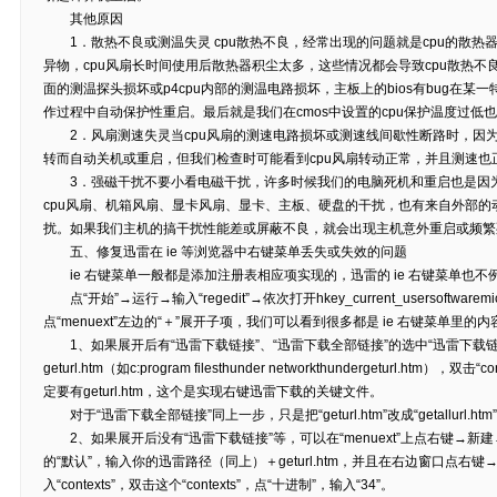
其他原因
1．散热不良或测温失灵 cpu散热不良，经常出现的问题就是cpu的散热器
异物，cpu风扇长时间使用后散热器积尘太多，这些情况都会导致cpu散热不
面的测温探头损坏或p4cpu内部的测温电路损坏，主板上的bios有bug在
作过程中自动保护性重启。最后就是我们在cmos中设置的cpu保护温度过低
2．风扇测速失灵当cpu风扇的测速电路损坏或测速线间歇性断路时，因
转而自动关机或重启，但我们检查时可能看到cpu风扇转动正常，并且测速也
3．强磁干扰不要小看电磁干扰，许多时候我们的电脑死机和重启也是因为
cpu风扇、机箱风扇、显卡风扇、显卡、主板、硬盘的干扰，也有来自外部
扰。如果我们主机的搞干扰性能差或屏蔽不良，就会出现主机意外重启或频
五、修复迅雷在 ie 等浏览器中右键菜单丢失或失效的问题
ie 右键菜单一般都是添加注册表相应项实现的，迅雷的 ie 右键菜单也不
点“开始”→运行→输入“regedit”→依次打开hkey_current_usersoftwaremicrosof
点“menuext”左边的“＋”展开子项，我们可以看到很多都是 ie 右键菜单里的
1、如果展开后有“迅雷下载链接”、“迅雷下载全部链接”的选中“迅雷下载链
geturl.htm（如c:program filesthunder networkthundergeturl.htm
定要有geturl.htm，这个是实现右键迅雷下载的关键文件。
对于“迅雷下载全部链接”同上一步，只是把“geturl.htm”改成“getallurl.htm”
2、如果展开后没有“迅雷下载链接”等，可以在“menuext”上点右键→新
的“默认”，输入你的迅雷路径（同上）＋geturl.htm，并且在右边窗口点右键
入“contexts”，双击这个“contexts”，点“十进制”，输入“34”。