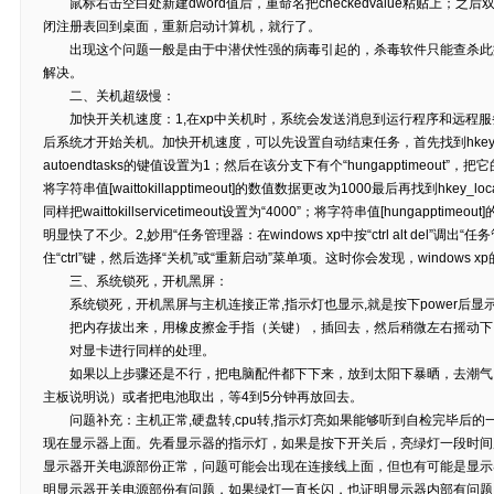
鼠标右击空白处新建dword值后，重命名把checkedvalue粘贴上；之后双击新
闭注册表回到桌面，重新启动计算机，就行了。
出现这个问题一般是由于中潜伏性强的病毒引起的，杀毒软件只能查杀此
解决。
二、关机超级慢：
加快开关机速度：1,在xp中关机时，系统会发送消息到运行程序和远程服
后系统才开始关机。加快开机速度，可以先设置自动结束任务，首先找到hkey_current_u
autoendtasks的键值设置为1；然后在该分支下有个“hungapptimeout”，
将字符串值[waittokillapptimeout]的数值数据更改为1000最后再找到hkey_local_mac
同样把waittokillservicetimeout设置为“4000”；将字符串值[hungappt
明显快了不少。2,妙用“任务管理器：在windows xp中按“ctrl alt del”调
住“ctrl”键，然后选择“关机”或“重新启动”菜单项。这时你会发现，windows
三、系统锁死，开机黑屏：
系统锁死，开机黑屏与主机连接正常,指示灯也显示,就是按下power后显
把内存拔出来，用橡皮擦金手指（关键），插回去，然后稍微左右摇动
对显卡进行同样的处理。
如果以上步骤还是不行，把电脑配件都下下来，放到太阳下暴晒，去潮气，
主板说明说）或者把电池取出，等4到5分钟再放回去。
问题补充：主机正常,硬盘转,cpu转,指示灯亮如果能够听到自检完毕后的
现在显示器上面。先看显示器的指示灯，如果是按下开关后，亮绿灯一段时间
显示器开关电源部份正常，问题可能会出现在连接线上面，但也有可能是显示
明显示器开关电源部份有问题，如果绿灯一直长闪，也证明显示器内部有问题