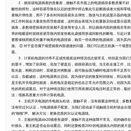
2．插排或电源插座的质量差，接触不良市面上的电源插排多数质量不好，
酸性助焊剂，这样容易导致在以后的使用中焊点氧化引起断路或者火线和零线
黄铜片弹性差，用不了多长时间就容易失去弹性，致使与主机或显示器的电源
间工作时就会大量发热而导致虚接，这时就会表现为主机重新启动或显示器黑
插座，多数墙壁插座的安装都不是使用专业人员，所以插座内部的接线非常的
率的电暖器时就很容易导致内部发热氧化虚接而形成间歇性的断电，引起计算机
要图省钱而购买价廉不物美的电源排插，购买一些名牌的电源插排，因为其内
接。 ② 对于是否属于墙壁插座内部虚接的问题，我们可以把主机换一个墙壁
题。
3．计算机电源的功率不足或性能差这种情况也比较常见，特别是当我们为
的显卡，增加了刻录机，添加了硬盘后，就很容易出现。当主机全速工作，比
取光盘，刚刚启动时，双硬盘对拷数据，就可能会因为瞬时电源功率不足而引
出后，负载减轻，这时电源再次启动。因为保护后的恢复时间很短，所以给我
是主机开关电源性能差，虽然电压是稳定的也在正常允许范围之内，但因为其
性的死机或重启。对于这种情况我们使用万用表测试其电压时是正常的，最好
法：现换高质量大功率计算机电源。
4．主机开关电源的市电插头松动，接触不良，没有插紧这种情况，多数都会
没有经过3c认证，与电源插座不配套。当我们晃动桌子或触摸主机时就会出
的“啪啪”声。 解决方法：更换优质的3c认证电源线。
5．主板的电源atx20插座有虚焊，接触不良这种故障不常见，但的确存在，
针插头，看主机是否会自动重启。同时还要检查20针的电源插头内部的簧片