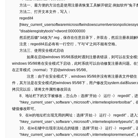
方法一、最方便的方法也是使用注册表恢复工具解开锁定.例如软件"兔子
方法二、打开文本文件，写入：
regedit4
[hkey_current_usersoftwaremicrosoftwindowscurrentversionpoliciessy
"disableregistrytools"=dword:00000000
然后把后缀*.txt改为*.reg，保存在任意目录下，并双击，然后注册表就
注意：regedit4后必有有一行空行，”t”与“4”之间不能有空格。
方法三、使用安全模式启动
如果在启动windows 95/98系统时遇到注册表错误，则可以在安全模
windows 95/98将在安全模式下启动，此时系统可以自动修复注册表问题。在安
在正常模式（normal）下启动windows 95/98。
注意：由于在安全模式下，windows 95/98并没有将注册表文件锁
件，其方法是在安全模式的windows 95/98下，用户修改完system.dat和u
拷贝完以后，请将文件属性修改回去
8、地址栏下的文字被修改，怎么办：选择“开始 -》 运行 -》 regedit”
“hkey_current_user＼software＼microsoft＼internetexplorertoolb
键值修改即可。
9、在ie的地址栏出现无用的网址：选择“开始 -》 运行 -》 regedit”，
“hkey_current_user＼software＼microsoft＼internetexplorer
10、在ie右键中出现非法站点的链接：选择“开始 -》 运行 -》 regedit
“hkey_current_user＼software＼microsoft＼internetexplore