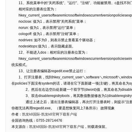
11、系统菜单中的“关闭系统”、“运行”、“注销”、功能被禁用、c盘找不
相对应的注册表位置为：
hkey_current_usersoftwaremicrosoftwindowscurrentversionpol
noclose: 值为1，表示禁用“关闭系统”菜单；
norun: 值为1，表示禁用“运行”菜单；
cologoff: 值为1，表示禁用“注销”菜单；
nodrives: 如不为0，则表示禁止查看某个驱动器；
nodesktops:值为1，表示隐藏桌面。
12、不能进入dos：相对应的注册表位置为：
hkey_current_usersoftwaremicrosoftwindowscurrentversionpoli
统实模式。
13、让注册表编辑器regedit.exe禁止运行：
1、打开注册表，找到hkey_current_user＼software＼microsoft＼windows＼
在policies下面没有system的话，请请在它下面新建一项(主键)，将其命名为sy
2、然后在右边空白处新建一个双字节(dword)值，将其命名为disableregis
3、双击disableregistrytools，将其数值数据修改为1(disableregi
通过上述之后，退出注册表编辑器，再次打开注册表时，则提示“注册表
你都无法再用regedit.exe。 （要是想恢复同上7条所示） 故障现象
作者：
凯发k8国际-凯发k8官网下载客户端
全国咨询热线：0755-28714476
本文源自：
凯发k8国际-凯发k8官网下载客户端
，转载请保留。