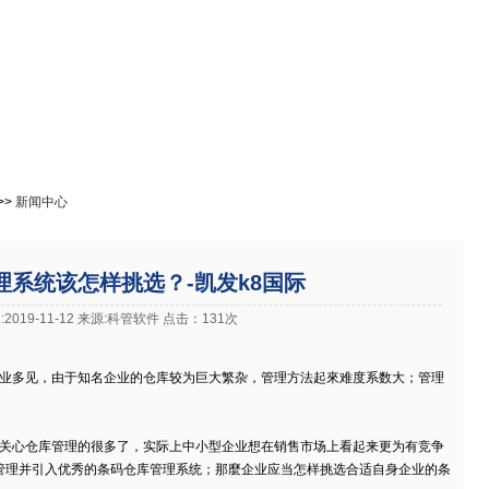
免费下载
在线教程
成功案例
进销存资讯
官网下载客户端
>>
新闻中心
理系统该怎样挑选？-凯发k8国际
2019-11-12 来源:科管软件 点击：131次
多见，由于知名企业的仓库较为巨大繁杂，管理方法起來难度系数大；管理
心仓库管理的很多了，实际上中小型企业想在销售市场上看起来更为有竞争
管理并引入优秀的条码仓库管理系统；那麼企业应当怎样挑选合适自身企业的条