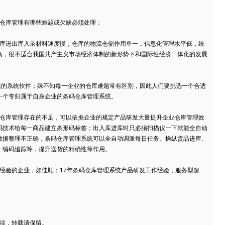
仓库管理有哪些难题或欠缺必须处理：
进出库入录材料速度慢，仓库的物流仓储作用单一，信息化管理水平低，统
高，很不适合我国共产主义市场经济体制的新形势下和国际性经济一体化的发展
的系统软件；殊不知每一企业的仓库难题常有区别，因此人们要挑选一个合适
一个专归属于自身企业的条码仓库管理系统。
库管理存在的不足，可以依据企业的规定产品研发大量提升企业仓库管理效
码技术给每一商品建立条形码标签；出入库进库时只必须扫描仪一下就能全自动
数据整理不正确，条码仓库管理系统可以全自动调派每日任务、操纵货品进库、
、编码追踪等，提升送货的精确性等作用。
验的企业，如佳顺；17年条码仓库管理系统产品研发工作经验，服务型超
户端
，转载请保留。