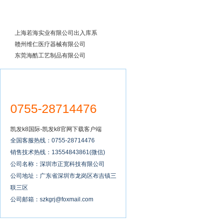
成功案例
上海若海实业有限公司出入库系
统全面实施
赣州维仁医疗器械有限公司
东莞海酷工艺制品有限公司
0755-28714476
凯发k8国际-凯发k8官网下载客户端
全国客服热线：0755-28714476
销售技术热线：13554843861(微信)
公司名称：深圳市正宽科技有限公司
公司地址：广东省深圳市龙岗区布吉镇三
联三区
公司邮箱：
szkgrj@foxmail.com