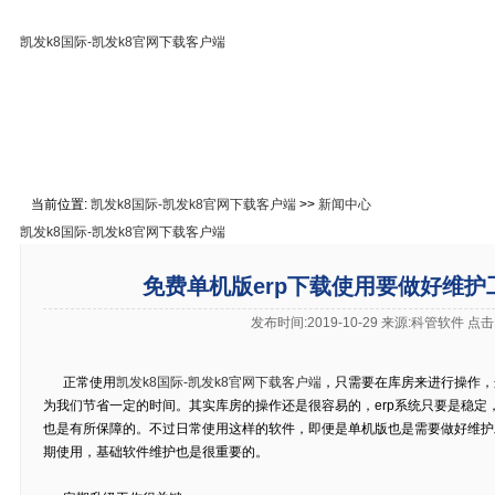
凯发k8国际-凯发k8官网下载客户端
凯发k8国际-凯发k8官网下载客户端
免费下载
在线教
关于凯发k8国际
联系凯发k8官网下载客户端
当前位置:
凯发k8国际-凯发k8官网下载客户端
>>
新闻中心
凯发k8国际-凯发k8官网下载客户端
免费单机版erp下载使用要做好维护工
发布时间:2019-10-29 来源:科管软件 点
正常使用
凯发k8国际-凯发k8官网下载客户端
，只需要在库房来进行操作，
为我们节省一定的时间。其实库房的操作还是很容易的，erp系统只要是稳定
也是有所保障的。不过日常使用这样的软件，即便是单机版也是需要做好维护
期使用，基础软件维护也是很重要的。