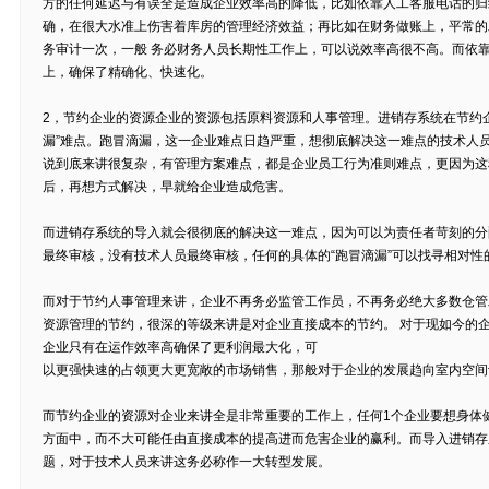
方的任何延迟与有误全是造成企业效率高的降低，比如依靠人工客服电话的归
确，在很大水准上伤害着库房的管理经济效益；再比如在财务做账上，平常的
务审计一次，一般 务必财务人员长期性工作上，可以说效率高很不高。而依
上，确保了精确化、快速化。
2，节约企业的资源企业的资源包括原料资源和人事管理。进销存系统在节约
漏”难点。跑冒滴漏，这一企业难点日趋严重，想彻底解决这一难点的技术人
说到底来讲很复杂，有管理方案难点，都是企业员工行为准则难点，更因为这
后，再想方式解决，早就给企业造成危害。
而进销存系统的导入就会很彻底的解决这一难点，因为可以为责任者苛刻的分
最终审核，没有技术人员最终审核，任何的具体的“跑冒滴漏”可以找寻相对性
而对于节约人事管理来讲，企业不再务必监管工作员，不再务必绝大多数仓管
资源管理的节约，很深的等级来讲是对企业直接成本的节约。 对于现如今的企
企业只有在运作效率高确保了更利润最大化，可
以更强快速的占领更大更宽敞的市场销售，那般对于企业的发展趋向室内空间
而节约企业的资源对企业来讲全是非常重要的工作上，任何1个企业要想身体
方面中，而不大可能任由直接成本的提高进而危害企业的赢利。而导入进销存
题，对于技术人员来讲这务必称作一大转型发展。