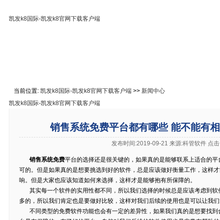
凯发k8国际-凯发k8官网下载客户端
凯发k8国际-凯发k8官网下载客户端
免费下载
在线教
关于凯发k8国际
联系凯发k8官网下载客户端
当前位置:
凯发k8国际-凯发k8官网下载客户端
>>
新闻中心
凯发k8国际-凯发k8官网下载客户端
销售系统免费平台都有哪些 能不能有相
发布时间:2019-09-21 来源:科管软件 点
销售系统免费
平台的选择还是很关键的，如果真的是能够联系上适合的平
可的。但是如果真的是想要挑选到好的软件，总是应该做好衡量工作，这样才
响。但是大家也应该知道如何来选择，这样才是能够抱有所保障的。
其实每一个软件的实用性都不同，所以我们选择的时候总是应该考虑到软
多的，所以我们肯定也是要做好比较，这样对我们后续的使用也是可以让我们
不同类型的免费软件功能也会有一定的差异性，如果我们真的是想要找到