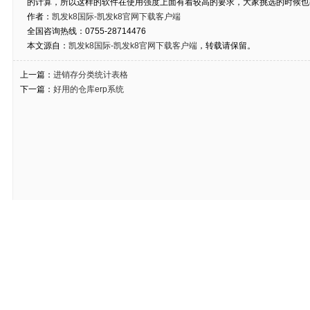
的计算，所以这样的软件在使用强度上面有着较高的要求，大家挑选的时候也
作者：
凯发k8国际-凯发k8官网下载客户端
全国咨询热线：0755-28714476
本文源自：
凯发k8国际-凯发k8官网下载客户端
，转载请保留。
上一篇：
进销存分类统计表格
下一篇：
好用的仓库erp系统