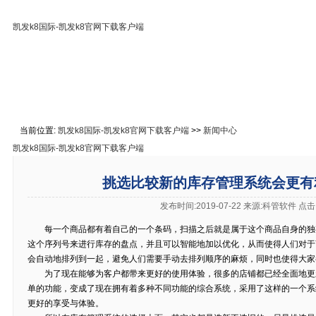
凯发k8国际-凯发k8官网下载客户端
凯发k8国际-凯发k8官网下载客户端
免费下载
在线教
关于凯发k8国际
联系凯发k8官网下载客户端
当前位置:
凯发k8国际-凯发k8官网下载客户端
>>
新闻中心
凯发k8国际-凯发k8官网下载客户端
挑选比较新的库存管理系统会更有利
发布时间:2019-07-22 来源:科管软件 点
每一个商品都有着自己的一个条码，扫描之后就是属于这个商品自身的独
这个序列号来进行库存的盘点，并且可以智能地加以优化，从而使得人们对于
会自动地排列到一起，避免人们需要手动去排列顺序的麻烦，同时也使得大家
为了现在能够为客户都带来更好的使用体验，很多的店铺都已经全面地更
单的功能，变成了现在拥有着多种不同功能的综合系统，采用了这样的一个系
更好的享受与体验。