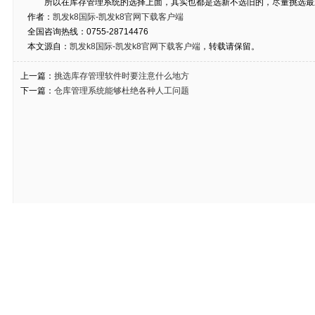
所以在库存管理系统的选择上面，其实也都是选新不选旧的，尽量挑选最
作者：
凯发k8国际-凯发k8官网下载客户端
全国咨询热线：0755-28714476
本文源自：
凯发k8国际-凯发k8官网下载客户端
，转载请保留。
上一篇：
挑选库存管理软件时要注意什么地方
下一篇：
仓库管理系统能够杜绝各种人工问题