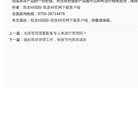
知道库存产品的一些价值。对没有价值的产品都可以即时进行销售处理，保障
作者：
凯发k8国际-凯发k8官网下载客户端
全国咨询热线：0755-28714476
本文源自：
凯发k8国际-凯发k8官网下载客户端
，转载请保留。
上一篇：
仓库管理需要配备专人来进行管理吗？
下一篇：
做好库存管理工作，有效节约库存成本