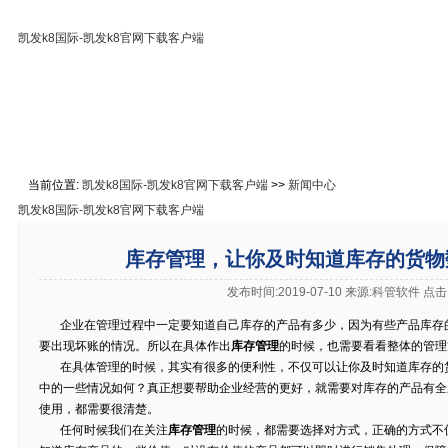
凯发k8国际-凯发k8官网下载客户端
凯发k8国际-凯发k8官网下载客户端
免费下载
在线教
关于凯发k8国际
联系凯发k8官网下载客户端
当前位置:
凯发k8国际-凯发k8官网下载客户端
>>
新闻中心
凯发k8国际-凯发k8官网下载客户端
库存管理，让你及时知道库存的货物数
发布时间:2019-07-10 来源:科管软件 点
企业在管理过程中一定要知道自己库存的产品有多少，因为有些产品库存
要出现坏账的情况。所以在具体作出
库存管理
的时候，也需要看看整体的管理
在具体管理的时候，其实有很多的便利性，不仅可以让你及时知道库存的
中的一些情况如何？真正想要帮助企业经营的更好，就需要对库存的产品有全
使用，都需要很清楚。
任何时候我们在关注
库存管理
的时候，都需要选择对方式，正确的方式不