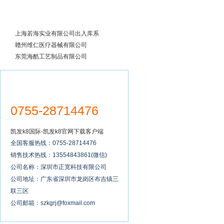
成功案例
上海若海实业有限公司出入库系
统全面实施
赣州维仁医疗器械有限公司
东莞海酷工艺制品有限公司
0755-28714476
凯发k8国际-凯发k8官网下载客户端
全国客服热线：0755-28714476
销售技术热线：13554843861(微信)
公司名称：深圳市正宽科技有限公司
公司地址：广东省深圳市龙岗区布吉镇三
联三区
公司邮箱：
szkgrj@foxmail.com