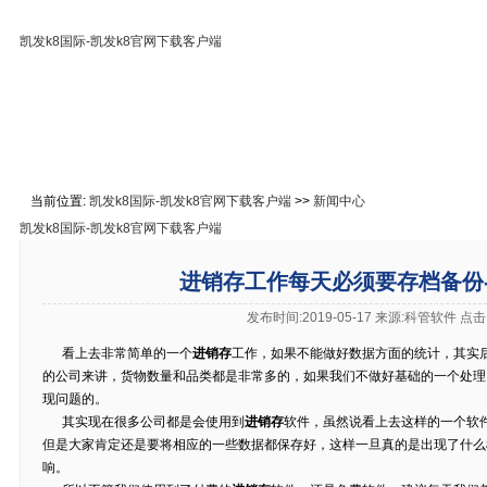
凯发k8国际-凯发k8官网下载客户端
凯发k8国际-凯发k8官网下载客户端
免费下载
在线教
关于凯发k8国际
联系凯发k8官网下载客户端
当前位置:
凯发k8国际-凯发k8官网下载客户端
>>
新闻中心
凯发k8国际-凯发k8官网下载客户端
进销存工作每天必须要存档备份-
发布时间:2019-05-17 来源:科管软件 点
看上去非常简单的一个
进销存
工作，如果不能做好数据方面的统计，其实
的公司来讲，货物数量和品类都是非常多的，如果我们不做好基础的一个处理
现问题的。
其实现在很多公司都是会使用到
进销存
软件，虽然说看上去这样的一个软
但是大家肯定还是要将相应的一些数据都保存好，这样一旦真的是出现了什么
响。