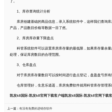
了。
1、库存查询统计分析
库房创建基础的商品信息，录入系统软件中，这样我们查询库
产品，产品数目价格等数据一目了然。
2、库房库存量下限盘点
科管系统软件可以设置库房库存量的最低限，如果库存量余量
处理，保证库房数目的合理范围。
3、仓库盘点
对于库房库存量数目可以按时间进行盘点登记，盘盈盘亏所有
仓库管理好，生意乐逍遥，库房免费软件就用科管库存管理系
凯发k8国际-凯发k8官网下载客户端
凯发k8国际-凯发k8官网下载
上一篇：
有没有免费的进销存软件